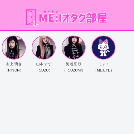
村上 璃杏
山本 すず
海老原 鼓
ミャイ
（RINON）
（SUZU）
（TSUZUMI）
（ME:EYE）