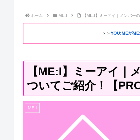
ホーム
ME:I
【ME:I】ミーアイ｜メンバーの
＞＞
YOU:MEがM
【ME:I】ミーアイ
ついてご紹介！【PRO
ME:I