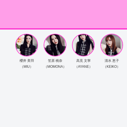
櫻井 美羽
笠原 桃奈
高見 文寧
清水 恵子
（MIU）
（MOMONA）
（AYANE）
（KEIKO）