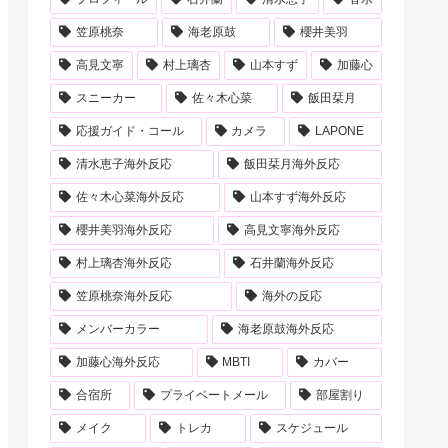
笠原桃奈
海老原鼓
櫻井美羽
高見文寧
村上璃杏
山本すず
加藤心
スニーカー
佐々木心菜
飯田栞月
応援ガイド・コール
カメラ
LAPONE
清水恵子海外反応
飯田栞月海外反応
佐々木心菜海外反応
山本すず海外反応
櫻井美羽海外反応
高見文寧海外反応
村上璃杏海外反応
石井蘭海外反応
笠原桃奈海外反応
海外の反応
メンバーカラー
海老原鼓海外反応
加藤心海外反応
MBTI
カバー
合宿所
プライベートメール
部屋割り
メイク
トレカ
スケジュール