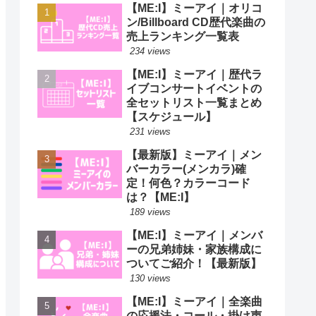
【ME:I】ミーアイ｜オリコ
ン/Billboard CD歴代楽曲の
売上ランキング一覧表
234 views
【ME:I】ミーアイ｜歴代ラ
イブコンサートイベントの
全セットリスト一覧まとめ
【スケジュール】
231 views
【最新版】ミーアイ｜メン
バーカラー(メンカラ)確
定！何色？カラーコード
は？【ME:I】
189 views
【ME:I】ミーアイ｜メンバ
ーの兄弟姉妹・家族構成に
ついてご紹介！【最新版】
130 views
【ME:I】ミーアイ｜全楽曲
の応援法・コール・掛け声