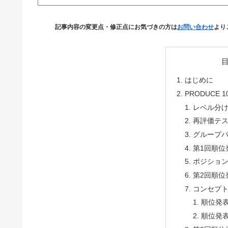
記事内容の変更点・修正点にお気づきの方は
お問い合わせ
より
はじめに
PRODUCE 10
レベル分
再評価テ
グループ
第1回順位
ポジショ
第2回順位
コンセプ
順位発
順位発