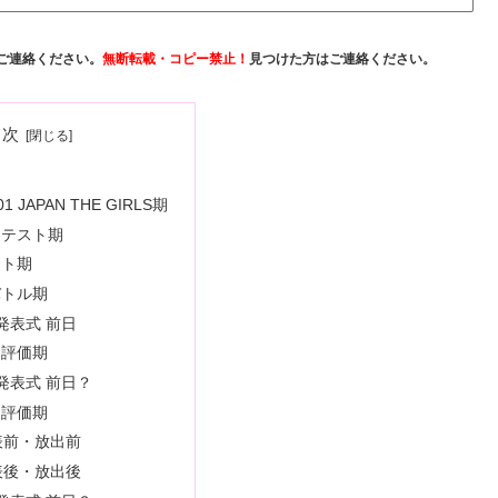
ご連絡ください。
無断転載・コピー禁止！
見つけた方はご連絡ください。
目次
1 JAPAN THE GIRLS期
けテスト期
スト期
バトル期
発表式 前日
ン評価期
発表式 前日？
ト評価期
表前・放出前
表後・放出後