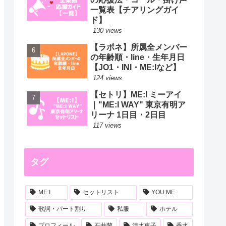
一覧表【チアリングガイ
ド】
130 views
【ラポネ】所属全メンバー
の年齢順・line・生年月日
【JO1・INI・ME:Iなど】
124 views
【セトリ】ME:I ミーアイ
｜"ME:I WAY" 東京有明ア
リーナ 1日目・2日目
117 views
タグ
ME:I
セットリスト
YOU:ME
歌詞・パート割り
私服
ホテル
プロフィール
石井蘭
清水恵子
香水