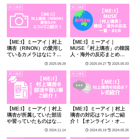
村上璃杏
村上璃杏
【ME:I】ミーアイ｜村上
【ME:I】ミーアイ｜
璃杏（RINON）の愛用し
MUSE「村上璃杏」の韓国
ているカメラはなに？
人・海外の反応まとめ
【デジカメ】
【一覧】
2025.09.29
2025.04.27
2025.05.03
村上璃杏
村上璃杏
【ME:I】ミーアイ｜村上
【ME:I】ミーアイ｜村上
璃杏が所属していた部活
璃杏の対応は？レポご紹
や習っていたものはな
介！【オンライン・オフ
に？【部活習い事】
ライントーク】
2024.11.14
2024.05.19
2024.05.26