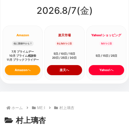
2026.8/
7
(金)
Amazon
楽天市場
Yahoo!ショッピング
他に開催中かも？
0と5のつく日
5のつく日
7月 プライムデー
5日 / 10日 / 15日
10月 プライム感謝祭
5日 / 15日 / 25日
20日 / 25日 / 30日
11月 ブラックフライデー
Amazonへ
楽天へ
Yahoo!へ
ホーム
ME:I
村上璃杏
村上璃杏