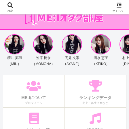
検索
サイドバー
櫻井 美羽
笠原 桃奈
高見 文寧
清水 恵子
村上
（MIU）
（MOMONA）
（AYANE）
（KEIKO）
（RI
ME:Iについて
ランキングデータ
プロフィール
売上・再生回数など