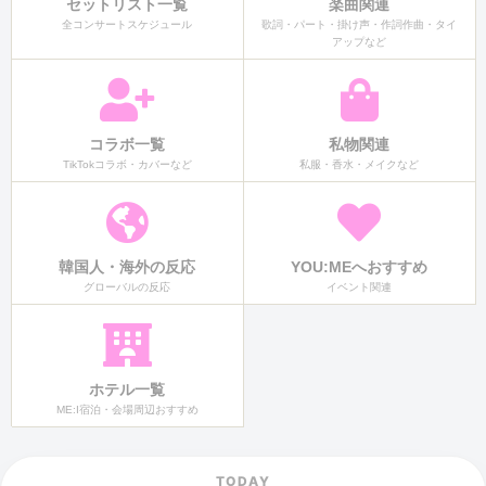
セットリスト一覧
楽曲関連
全コンサートスケジュール
歌詞・パート・掛け声・作詞作曲・タイ
アップなど
コラボ一覧
私物関連
TikTokコラボ・カバーなど
私服・香水・メイクなど
韓国人・海外の反応
YOU:MEへおすすめ
グローバルの反応
イベント関連
ホテル一覧
ME:I宿泊・会場周辺おすすめ
TODAY