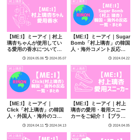
村上璃杏
村上璃杏
【ME:I】ミーアイ｜村上
【ME:I】ミーアイ｜Sugar
璃杏ちゃんが使用してい
Bomb「村上璃杏」の韓国
る愛用の香水について徹
人・海外コメント反応ま
底調査！
とめ
2024.05.06
2024.05.07
2024.04.22
村上璃杏
村上璃杏
【ME:I】ミーアイ｜
【ME:I】ミーアイ｜村上
Click「村上璃杏」の韓国
璃杏の愛用・着用スニー
人・外国人・海外のコメ
カーをご紹介！【ブラン
ント反応まとめ
ドは何？】
2024.04.11
2024.04.13
2024.04.05
村上璃杏
村上璃杏