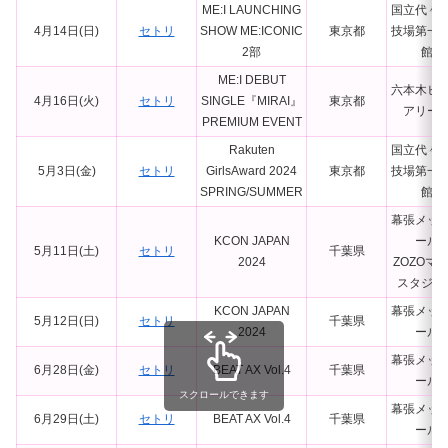
ME:I LAUNCHING
国立代々
4月14日(日)
セトリ
SHOW ME:ICONIC
東京都
技場第一
2部
館
ME:I DEBUT
六本木ヒ
4月16日(火)
セトリ
SINGLE『MIRAI』
東京都
アリー
PREMIUM EVENT
Rakuten
国立代々
5月3日(金)
セトリ
GirlsAward 2024
東京都
技場第一
SPRING/SUMMER
館
幕張メッ
KCON JAPAN
ール
5月11日(土)
セトリ
千葉県
2024
ZOZOマ
スタジア
KCON JAPAN
幕張メッ
5月12日(日)
セトリ
千葉県
2024
ール
幕張メッ
6月28日(金)
セトリ
BEAT AX Vol.4
千葉県
ール
スクロールできます
幕張メッ
6月29日(土)
セトリ
BEAT AX Vol.4
千葉県
ール