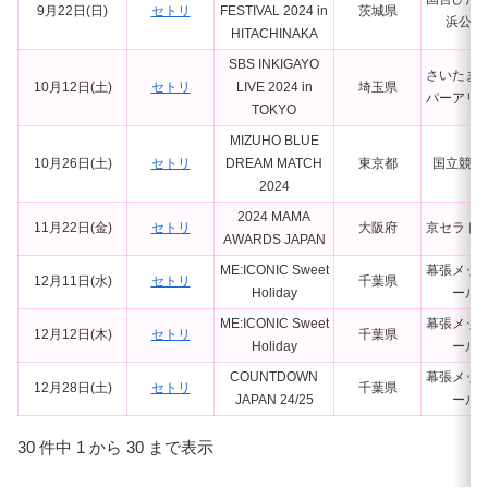
9月22日(日)
セトリ
FESTIVAL 2024 in
茨城県
浜公園
HITACHINAKA
SBS INKIGAYO
さいたま
10月12日(土)
セトリ
LIVE 2024 in
埼玉県
パーアリ
TOKYO
MIZUHO BLUE
10月26日(土)
セトリ
DREAM MATCH
東京都
国立競技
2024
2024 MAMA
11月22日(金)
セトリ
大阪府
京セラド
AWARDS JAPAN
ME:ICONIC Sweet
幕張メッ
12月11日(水)
セトリ
千葉県
Holiday
ール
ME:ICONIC Sweet
幕張メッ
12月12日(木)
セトリ
千葉県
Holiday
ール
COUNTDOWN
幕張メッ
12月28日(土)
セトリ
千葉県
JAPAN 24/25
ール
30 件中 1 から 30 まで表示