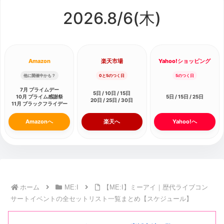
2026.8/
6
(木)
Amazon
楽天市場
Yahoo!ショッピング
他に開催中かも？
0と5のつく日
5のつく日
7月 プライムデー
5日 / 10日 / 15日
10月 プライム感謝祭
5日 / 15日 / 25日
20日 / 25日 / 30日
11月 ブラックフライデー
Amazonへ
楽天へ
Yahoo!へ
ホーム
ME:I
【ME:I】ミーアイ｜歴代ライブコン
サートイベントの全セットリスト一覧まとめ【スケジュール】