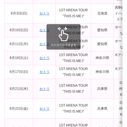
真駒内
1ST ARENA TOUR
8月3日(日)
セトリ
北海道
イハイ
”THIS IS ME:I”
スアリ
1ST ARENA TOUR
ポート
8月10日(日)
セトリ
愛知県
”THIS IS ME:I”
なご
1ST ARENA TOUR
ポート
8月11日(月)
セトリ
愛知県
スクロールできます
”THIS IS ME:I”
なご
1ST ARENA TOUR
Kアリ
8月16日(土)
セトリ
神奈川県
”THIS IS ME:I”
浜
1ST ARENA TOUR
Kアリ
8月17日(日)
セトリ
神奈川県
”THIS IS ME:I”
浜
GLI
1ST ARENA TOUR
8月21日(木)
セトリ
兵庫県
ARE
”THIS IS ME:I”
KO
GLI
1ST ARENA TOUR
8月22日(金)
セトリ
兵庫県
ARE
”THIS IS ME:I”
KO
GLI
1ST ARENA TOUR