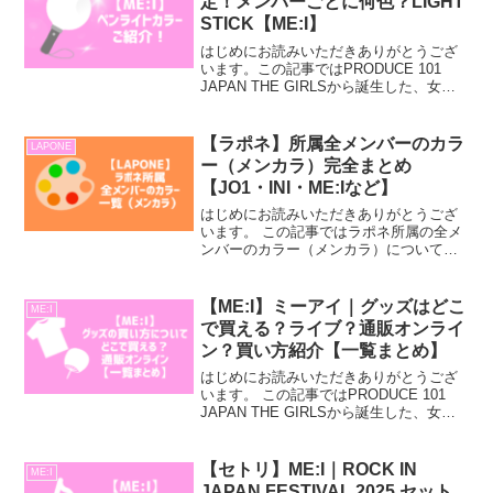
定！メンバーごとに何色？LIGHT
STICK【ME:I】
はじめにお読みいただきありがとうござ
います。この記事ではPRODUCE 101
JAPAN THE GIRLSから誕生した、女性
アイドルグループ「ME:I」のペンライト
（ライトスティック）カラーについてご
紹介していきます。・ME:Iのペンラ...
【ラポネ】所属全メンバーのカラ
LAPONE
ー（メンカラ）完全まとめ
【JO1・INI・ME:Iなど】
はじめにお読みいただきありがとうござ
います。 この記事ではラポネ所属の全メ
ンバーのカラー（メンカラ）についてご
紹介していきます。・ラポネ所属の全メ
ンバーのメンカラを知りたい！・ラポネ
所属の全メンバーの同じメンカラの人を
【ME:I】ミーアイ｜グッズはどこ
ME:I
知りたい！という方は是...
で買える？ライブ？通販オンライ
ン？買い方紹介【一覧まとめ】
はじめにお読みいただきありがとうござ
います。 この記事ではPRODUCE 101
JAPAN THE GIRLSから誕生した、女性
アイドルグループ「ME:I」のグッズの買
い方・どこで買える？通販オンライン？
【一覧まとめ】についてご紹介してい...
【セトリ】ME:I｜ROCK IN
ME:I
JAPAN FESTIVAL 2025 セット