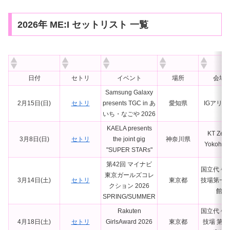
2026年 ME:I セットリスト 一覧
日付
セトリ
イベント
場所
会場
Samsung Galaxy
2月15日(日)
セトリ
presents TGC in あ
愛知県
IGアリー
いち・なごや 2026
KAELA presents
KT Zep
3月8日(日)
セトリ
the joint gig
神奈川県
Yokoha
"SUPER STARs"
第42回 マイナビ
国立代々
東京ガールズコレ
3月14日(土)
セトリ
東京都
技場第一
クション 2026
館
SPRING/SUMMER
Rakuten
国立代々
4月18日(土)
セトリ
GirlsAward 2026
東京都
技場 第一