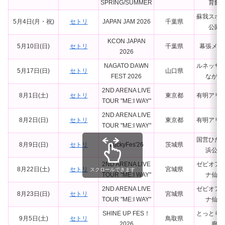
SPRING/SUMMER
育館
蘇我スポ
5月4日(月・祝)
セトリ
JAPAN JAM 2026
千葉県
公園
KCON JAPAN
5月10日(日)
セトリ
千葉県
幕張メッ
2026
NAGATO DAWN
ルネッサ
5月17日(日)
セトリ
山口県
FEST 2026
ながと
2ND ARENA LIVE
8月1日(土)
セトリ
東京都
有明アリ
TOUR "ME:I WAY"
2ND ARENA LIVE
8月2日(日)
セトリ
東京都
有明アリ
TOUR "ME:I WAY"
国営ひた
8月9日(日)
セトリ
LuckyFes'26
茨城県
浜公園
2ND ARENA LIVE
ゼビオア
8月22日(土)
セトリ
宮城県
スクロールできます
TOUR "ME:I WAY"
ナ仙台
2ND ARENA LIVE
ゼビオア
8月23日(日)
セトリ
宮城県
TOUR "ME:I WAY"
ナ仙台
SHINE UP FES！
とっとり
9月5日(土)
セトリ
鳥取県
2026
廊