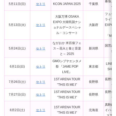
幕張メ
5月11日(日)
セトリ
KCON JAPAN 2025
千葉県
ー
フュー
大阪万博 OSAKA
ライフ
EXPO 大韓民国ナシ
5月13日(火)
セトリ
大阪府
EXPO
ョナルデースペシャ
ナ
ル・コンサート
「Mats
ながおか 米百俵フェ
国営越
5月24日(土)
セトリ
ス～花火と食と音楽
新潟県
公
と～ 2025
GMOシブヤエンタメ
LINE 
6月1日(日)
セトリ
祭 『JAME POP
東京都
SHIB
LIVE』
1ST ARENA TOUR
長野ビ
7月26日(土)
セトリ
長野県
”THIS IS ME:I”
ッ
1ST ARENA TOUR
長野ビ
7月27日(日)
セトリ
長野県
”THIS IS ME:I”
ッ
真駒内
1ST ARENA TOUR
8月2日(土)
セトリ
北海道
イハイ
”THIS IS ME:I”
スアリ