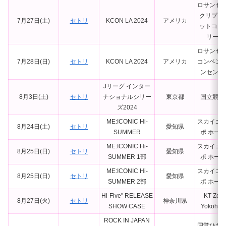
ロサンゼ
クリプト 
7月27日(土)
セトリ
KCON LA 2024
アメリカ
ットコム 
リーナ
ロサンゼ
7月28日(日)
セトリ
KCON LA 2024
アメリカ
コンベン
ンセンタ
Jリーグ インター
8月3日(土)
セトリ
ナショナルシリー
東京都
国立競技
ズ2024
ME:ICONIC Hi-
スカイエ
8月24日(土)
セトリ
愛知県
SUMMER
ポ ホール
ME:ICONIC Hi-
スカイエ
8月25日(日)
セトリ
愛知県
SUMMER 1部
ポ ホール
ME:ICONIC Hi-
スカイエ
8月25日(日)
セトリ
愛知県
SUMMER 2部
ポ ホール
Hi-Five" RELEASE
KT Zep
8月27日(火)
セトリ
神奈川県
SHOW CASE
Yokoha
ROCK IN JAPAN
国営ひた