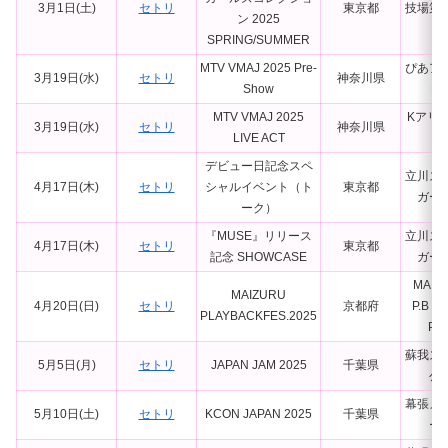
3月1日(土)
セトリ
東京都
技場第
ン 2025
館
SPRING/SUMMER
MTV VMAJ 2025 Pre-
ぴあア
3月19日(水)
セトリ
神奈川県
Show
M
MTV VMAJ 2025
Kアリ
3月19日(水)
セトリ
神奈川県
LIVE ACT
浜
デビュー日記念スペ
立川ス
4月17日(木)
セトリ
シャルイベント（ト
東京都
ガー
ーク）
『MUSE』リリース
立川ス
4月17日(木)
セトリ
東京都
記念 SHOWCASE
ガー
MAIZ
MAIZURU
4月20日(日)
セトリ
京都府
P.B Ha
PLAYBACKFES.2025
Par
蘇我ス
5月5日(月)
セトリ
JAPAN JAM 2025
千葉県
公
幕張メ
5月10日(土)
セトリ
KCON JAPAN 2025
千葉県
ー