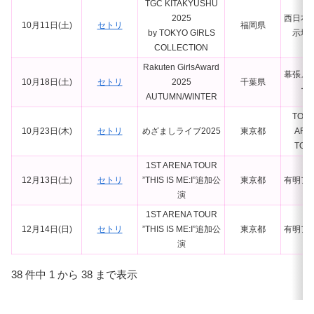
TGC KITAKYUSHU
2025
西日本
10月11日(土)
セトリ
福岡県
by TOKYO GIRLS
示場
COLLECTION
Rakuten GirlsAward
幕張メ
10月18日(土)
セトリ
2025
千葉県
ー
AUTUMN/WINTER
TOY
10月23日(木)
セトリ
めざましライブ2025
東京都
ARE
TOK
1ST ARENA TOUR
12月13日(土)
セトリ
”THIS IS ME:I”追加公
東京都
有明ア
演
1ST ARENA TOUR
12月14日(日)
セトリ
”THIS IS ME:I”追加公
東京都
有明ア
演
38 件中 1 から 38 まで表示