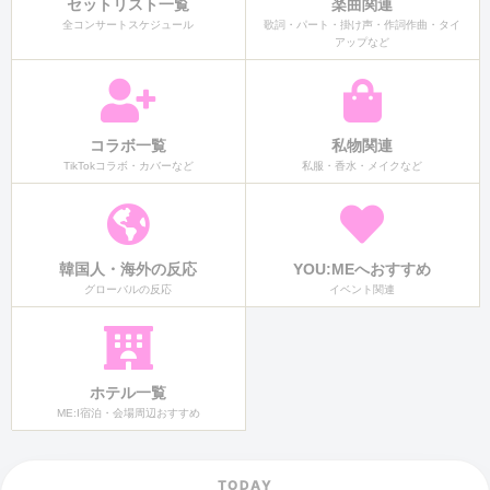
セットリスト一覧
楽曲関連
全コンサートスケジュール
歌詞・パート・掛け声・作詞作曲・タイ
アップなど
コラボ一覧
私物関連
TikTokコラボ・カバーなど
私服・香水・メイクなど
韓国人・海外の反応
YOU:MEへおすすめ
グローバルの反応
イベント関連
ホテル一覧
ME:I宿泊・会場周辺おすすめ
TODAY