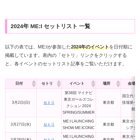
2024年 ME:I セットリスト 一覧
以下の表では、ME:Iが参加した
2024年のイベント
を日付順に
掲載しています。表内の「セトリ」リンクをクリックする
と、各イベントのセットリスト記事をご覧いただけます。
日付
セトリ
イベント
場所
会場
第38回 マイナビ
国立代々
東京ガールズコレ
3月2日(日)
セトリ
東京都
技場第一
クション 2024
館
SPRING/SUMMER
ME:I LAUNCHING
東京ガー
3月27日(水)
セトリ
東京都
SHOW ME:ICONIC
シアタ
ME:I LAUNCHING
東京ガー
3月28日(木)
セトリ
東京都