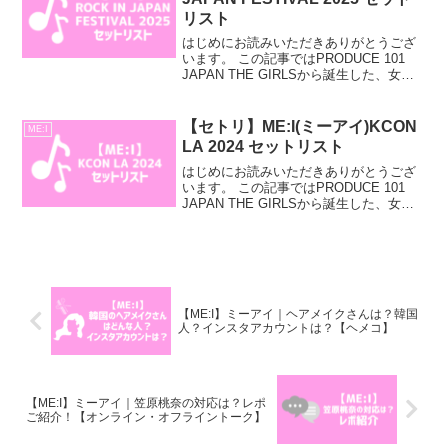
リスト
はじめにお読みいただきありがとうござ
います。 この記事ではPRODUCE 101
JAPAN THE GIRLSから誕生した、女性
アイドルグループ「ME:I」のROCK IN
JAPAN FESTIVAL 2025 セットリストに
ついてご紹...
【セトリ】ME:I(ミーアイ)KCON
ME:I
LA 2024 セットリスト
はじめにお読みいただきありがとうござ
います。 この記事ではPRODUCE 101
JAPAN THE GIRLSから誕生した、女性
アイドルグループ「ME:I」のKCON LA
2024のセットリストについてご紹介して
いきます。・ME:Iが出...
【ME:I】ミーアイ｜ヘアメイクさんは？韓国
人？インスタアカウントは？【ヘメコ】
【ME:I】ミーアイ｜笠原桃奈の対応は？レポ
ご紹介！【オンライン・オフライントーク】