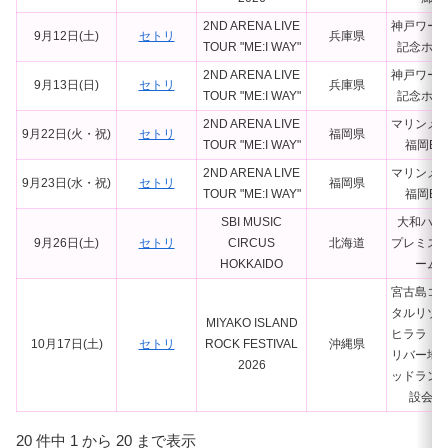
2ND ARENA LIVE
神戸ワー
9月12日(土)
セトリ
兵庫県
TOUR "ME:I WAY"
記念ホー
2ND ARENA LIVE
神戸ワー
9月13日(日)
セトリ
兵庫県
TOUR "ME:I WAY"
記念ホー
2ND ARENA LIVE
マリンメ
9月22日(火・祝)
セトリ
福岡県
TOUR "ME:I WAY"
福岡B
2ND ARENA LIVE
マリンメ
9月23日(水・祝)
セトリ
福岡県
TOUR "ME:I WAY"
福岡B
SBI MUSIC
大和ハウ
9月26日(土)
セトリ
CIRCUS
北海道
プレミス
HOKKAIDO
ーム
宮古島コ
タルリゾ
MIYAKO ISLAND
ヒララ 
10月17日(土)
セトリ
ROCK FESTIVAL
沖縄県
リバー地
2026
ッドラン
設会場
20 件中 1 から 20 まで表示