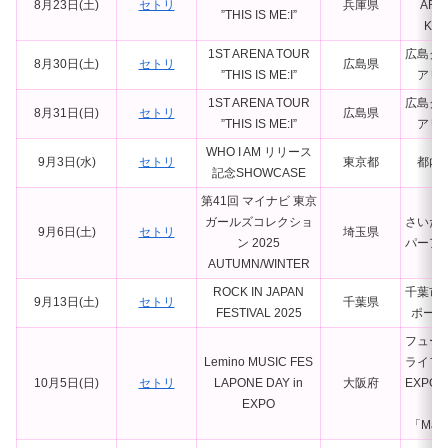
8月23日(土)
セトリ
兵庫県
ARE
”THIS IS ME:I”
KO
1ST ARENA TOUR
広島グ
8月30日(土)
セトリ
広島県
”THIS IS ME:I”
アリ
1ST ARENA TOUR
広島グ
8月31日(日)
セトリ
広島県
”THIS IS ME:I”
アリ
WHO I AM リリース
9月3日(水)
セトリ
東京都
都内
記念SHOWCASE
第41回 マイナビ 東京
ガールズコレクショ
さいた
9月6日(土)
セトリ
埼玉県
ン 2025
パーア
AUTUMN/WINTER
ROCK IN JAPAN
千葉市
9月13日(土)
セトリ
千葉県
FESTIVAL 2025
ポーツ
フュー
Lemino MUSIC FES
ライフ
10月5日(日)
セトリ
LAPONE DAY in
大阪府
EXPO
EXPO
ナ
「Mats