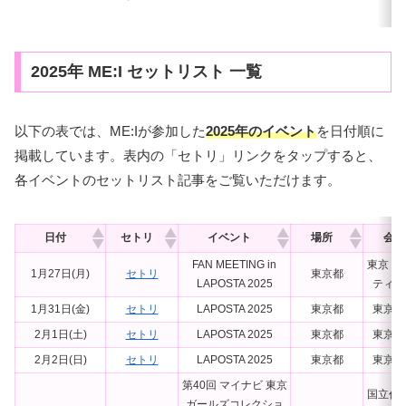
2025年 ME:I セットリスト 一覧
以下の表では、ME:Iが参加した
2025年のイベント
を日付順に
掲載しています。表内の「セトリ」リンクをタップすると、
各イベントのセットリスト記事をご覧いただけます。
日付
セトリ
イベント
場所
会場
FAN MEETING in
東京ド
1月27日(月)
セトリ
東京都
LAPOSTA 2025
ティホ
1月31日(金)
セトリ
LAPOSTA 2025
東京都
東京ド
2月1日(土)
セトリ
LAPOSTA 2025
東京都
東京ド
2月2日(日)
セトリ
LAPOSTA 2025
東京都
東京ド
第40回 マイナビ 東京
国立代
ガールズコレクショ