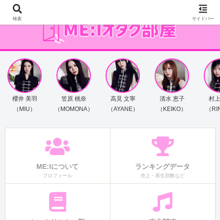
検索
サイドバー
櫻井 美羽
笠原 桃奈
高見 文寧
清水 恵子
村上
（MIU）
（MOMONA）
（AYANE）
（KEIKO）
（RI
ME:Iについて
ランキングデータ
プロフィール
売上・再生回数など