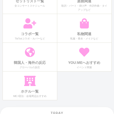
セットリスト一覧
楽曲関連
全コンサートスケジュール
歌詞・パート・掛け声・作詞作曲・タイ
アップなど
コラボ一覧
私物関連
TikTokコラボ・カバーなど
私服・香水・メイクなど
韓国人・海外の反応
YOU:MEへおすすめ
グローバルの反応
イベント関連
ホテル一覧
ME:I宿泊・会場周辺おすすめ
TODAY