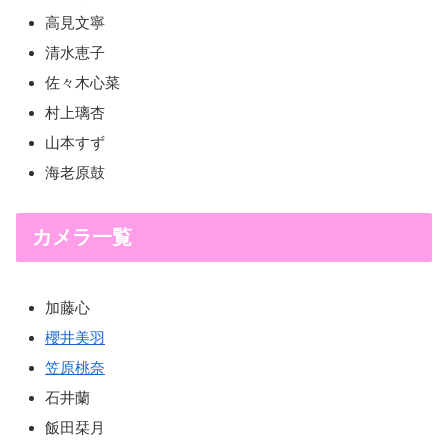
高見文寧
清水恵子
佐々木心菜
村上璃杏
山本すず
海老原鼓
カメラ一覧
加藤心
櫻井美羽
笠原桃奈
石井蘭
飯田栞月