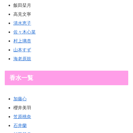
飯田栞月
高見文寧
清水恵子
佐々木心菜
村上璃杏
山本すず
海老原鼓
香水一覧
加藤心
櫻井美羽
笠原桃奈
石井蘭