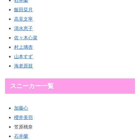
石井蘭
飯田栞月
高見文寧
清水恵子
佐々木心菜
村上璃杏
山本すず
海老原鼓
スニーカー一覧
加藤心
櫻井美羽
笠原桃奈
石井蘭