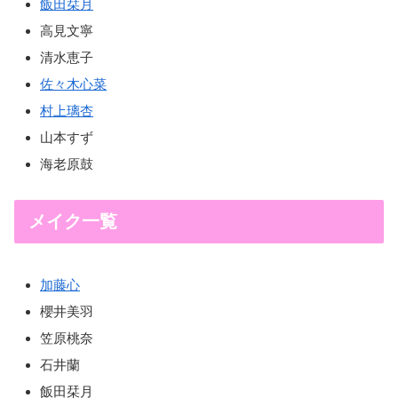
飯田栞月
高見文寧
清水恵子
佐々木心菜
村上璃杏
山本すず
海老原鼓
メイク一覧
加藤心
櫻井美羽
笠原桃奈
石井蘭
飯田栞月