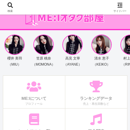
検索
サイドバー
櫻井 美羽
笠原 桃奈
高見 文寧
清水 恵子
村上
（MIU）
（MOMONA）
（AYANE）
（KEIKO）
（RI
ME:Iについて
ランキングデータ
プロフィール
売上・再生回数など