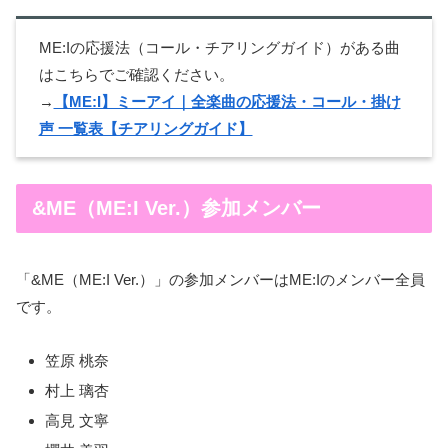
ME:Iの応援法（コール・チアリングガイド）がある曲
はこちらでご確認ください。
→
【ME:I】ミーアイ｜全楽曲の応援法・コール・掛け
声 一覧表【チアリングガイド】
&ME（ME:I Ver.）参加メンバー
「&ME（ME:I Ver.）」の参加メンバーはME:Iのメンバー全員
です。
笠原 桃奈
村上 璃杏
高見 文寧