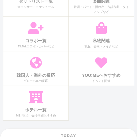
セットリスト一覧
楽曲関連
全コンサートスケジュール
歌詞・パート・掛け声・作詞作曲・タイ
アップなど
コラボ一覧
私物関連
TikTokコラボ・カバーなど
私服・香水・メイクなど
韓国人・海外の反応
YOU:MEへおすすめ
グローバルの反応
イベント関連
ホテル一覧
ME:I宿泊・会場周辺おすすめ
TODAY