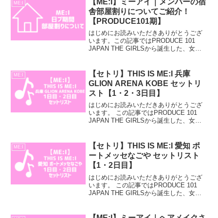
【ME:I】ミーアイ｜メンバーの宿
ME:I
舎部屋割りについてご紹介！
【PRODUCE101期】
はじめにお読みいただきありがとうござ
います。この記事ではPRODUCE 101
JAPAN THE GIRLSから誕生した、女性
アイドルグループ「ME:I」のメンバーの
宿舎部屋割り（PRODUCE 101 JAPAN
THE GIRLS期）...
【セトリ】THIS IS ME:I 兵庫
ME:I
GLION ARENA KOBE セットリ
スト【1・2・3日目】
はじめにお読みいただきありがとうござ
います。 この記事ではPRODUCE 101
JAPAN THE GIRLSから誕生した、女性
アイドルグループ「ME:I」の1ST
ARENA LIVE TOUR "THIS IS ME:I" 兵庫
GL...
【セトリ】THIS IS ME:I 愛知 ポ
ME:I
ートメッセなごや セットリスト
【1・2日目】
はじめにお読みいただきありがとうござ
います。 この記事ではPRODUCE 101
JAPAN THE GIRLSから誕生した、女性
アイドルグループ「ME:I」の1ST
ARENA LIVE TOUR "THIS IS ME:I" 愛知
ポー...
【ME:I】ミーアイ｜ヘアメイクさ