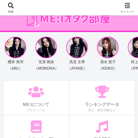
検索
サイドバー
櫻井 美羽
笠原 桃奈
高見 文寧
清水 恵子
村上
（MIU）
（MOMONA）
（AYANE）
（KEIKO）
（RI
ME:Iについて
ランキングデータ
プロフィール
売上・再生回数など