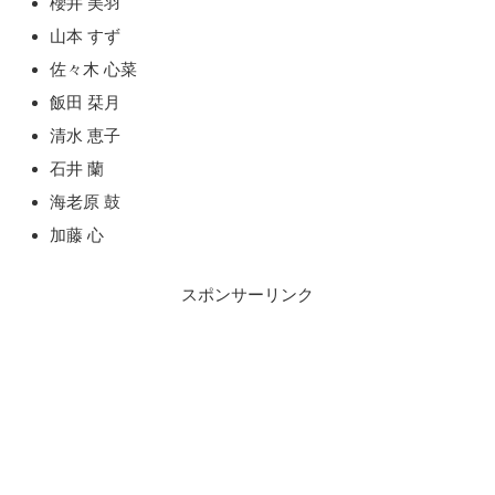
櫻井 美羽
山本 すず
佐々木 心菜
飯田 栞月
清水 恵子
石井 蘭
海老原 鼓
加藤 心
スポンサーリンク