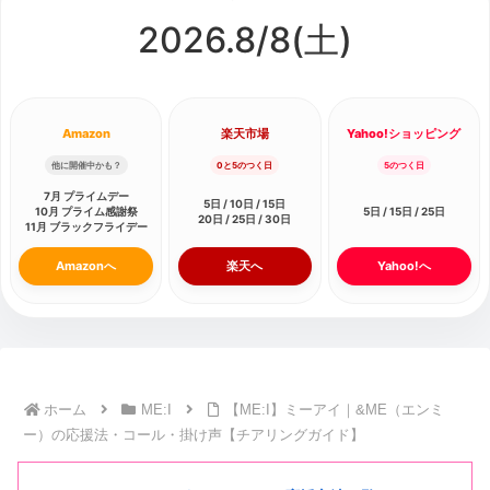
2026.8/
8
(土)
Amazon
楽天市場
Yahoo!ショッピング
他に開催中かも？
0と5のつく日
5のつく日
7月 プライムデー
5日 / 10日 / 15日
10月 プライム感謝祭
5日 / 15日 / 25日
20日 / 25日 / 30日
11月 ブラックフライデー
Amazonへ
楽天へ
Yahoo!へ
ホーム
ME:I
【ME:I】ミーアイ｜&ME（エンミ
ー）の応援法・コール・掛け声【チアリングガイド】