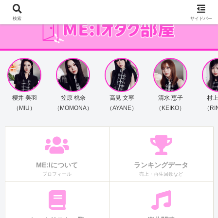
検索
サイドバー
櫻井 美羽
笠原 桃奈
高見 文寧
清水 恵子
村上
（MIU）
（MOMONA）
（AYANE）
（KEIKO）
（RI
ME:Iについて
ランキングデータ
プロフィール
売上・再生回数など