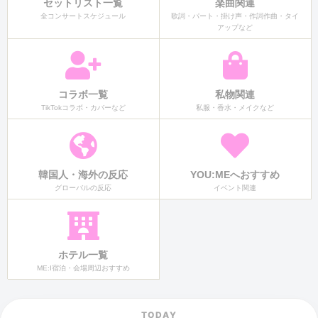
セットリスト一覧
楽曲関連
全コンサートスケジュール
歌詞・パート・掛け声・作詞作曲・タイ
アップなど
コラボ一覧
私物関連
TikTokコラボ・カバーなど
私服・香水・メイクなど
韓国人・海外の反応
YOU:MEへおすすめ
グローバルの反応
イベント関連
ホテル一覧
ME:I宿泊・会場周辺おすすめ
TODAY