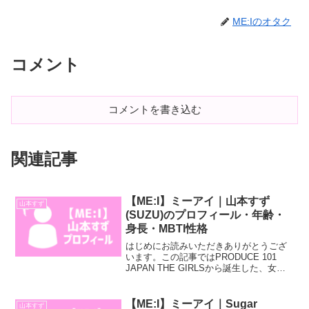
ME:Iのオタク
コメント
コメントを書き込む
関連記事
【ME:I】ミーアイ｜山本すず
山本すず
(SUZU)のプロフィール・年齢・
身長・MBTI性格
はじめにお読みいただきありがとうござ
います。この記事ではPRODUCE 101
JAPAN THE GIRLSから誕生した、女性
アイドルグループ「ME:I」のメンバーで
ある「山本すず」さんについてのプロフ
ィール情報についてご紹介していきま
【ME:I】ミーアイ｜Sugar
山本すず