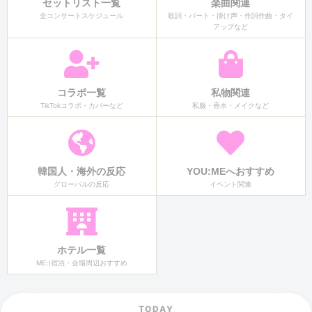
セットリスト一覧
楽曲関連
全コンサートスケジュール
歌詞・パート・掛け声・作詞作曲・タイ
アップなど
コラボ一覧
私物関連
TikTokコラボ・カバーなど
私服・香水・メイクなど
韓国人・海外の反応
YOU:MEへおすすめ
グローバルの反応
イベント関連
ホテル一覧
ME:I宿泊・会場周辺おすすめ
TODAY