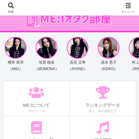
検索
サイドバー
櫻井 美羽
笠原 桃奈
高見 文寧
清水 恵子
村上
（MIU）
（MOMONA）
（AYANE）
（KEIKO）
（RI
ME:Iについて
ランキングデータ
プロフィール
売上・再生回数など