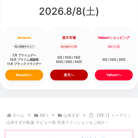
2026.8/
8
(土)
Amazon
楽天市場
Yahoo!ショッピング
他に開催中かも？
0と5のつく日
5のつく日
7月 プライムデー
5日 / 10日 / 15日
10月 プライム感謝祭
5日 / 15日 / 25日
20日 / 25日 / 30日
11月 ブラックフライデー
Amazonへ
楽天へ
Yahoo!へ
ホーム
ME:I
山本すず
【ME:I】ミーアイ｜
山本すずの私服 デビュー前 空港ファッションをご紹介！