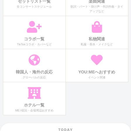
セットリスト一覧
楽曲関連
全コンサートスケジュール
歌詞・パート・掛け声・作詞作曲・タイ
アップなど
コラボ一覧
私物関連
TikTokコラボ・カバーなど
私服・香水・メイクなど
韓国人・海外の反応
YOU:MEへおすすめ
グローバルの反応
イベント関連
ホテル一覧
ME:I宿泊・会場周辺おすすめ
TODAY