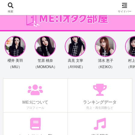
検索
サイドバー
櫻井 美羽
笠原 桃奈
高見 文寧
清水 恵子
村上
（MIU）
（MOMONA）
（AYANE）
（KEIKO）
（RI
ME:Iについて
ランキングデータ
プロフィール
売上・再生回数など