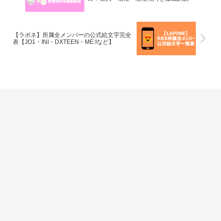
【ラポネ】所属全メンバーの公式絵文字完全
表【JO1・INI・DXTEEN・ME:Iなど】