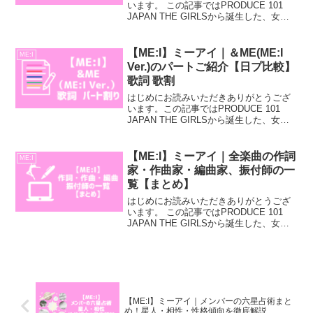
います。 この記事ではPRODUCE 101
JAPAN THE GIRLSから誕生した、女性
アイドルグループ「ME:I」のMAIZURU
PLAYBACK FES.2025セットリストにつ
いてご紹介し...
【ME:I】ミーアイ｜＆ME(ME:I
ME:I
Ver.)のパートご紹介【日プ比較】
歌詞 歌割
はじめにお読みいただきありがとうござ
います。この記事ではPRODUCE 101
JAPAN THE GIRLSから誕生した、女性
アイドルグループ「ME:I」の＆ME(ME:I
Ver.)の歌詞 歌割り パート、日プ練習生と
のパート比較、変更...
【ME:I】ミーアイ｜全楽曲の作詞
ME:I
家・作曲家・編曲家、振付師の一
覧【まとめ】
はじめにお読みいただきありがとうござ
います。 この記事ではPRODUCE 101
JAPAN THE GIRLSから誕生した、女性
アイドルグループ「ME:I」の楽曲の作
詞・作曲・編曲者、振付師の一覧につい
てご紹介していきます。・ME:Iの楽...
【ME:I】ミーアイ｜メンバーの六星占術まと
め！星人・相性・性格傾向を徹底解説