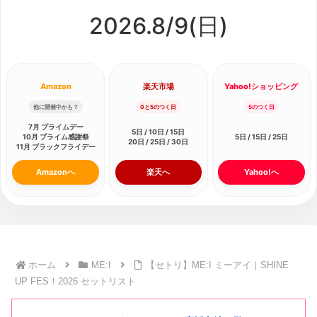
2026.8/
9
(日)
Amazon
楽天市場
Yahoo!ショッピング
他に開催中かも？
0と5のつく日
5のつく日
7月 プライムデー
5日 / 10日 / 15日
10月 プライム感謝祭
5日 / 15日 / 25日
20日 / 25日 / 30日
11月 ブラックフライデー
Amazonへ
楽天へ
Yahoo!へ
ホーム
ME:I
【セトリ】ME:I ミーアイ｜SHINE
UP FES！2026 セットリスト