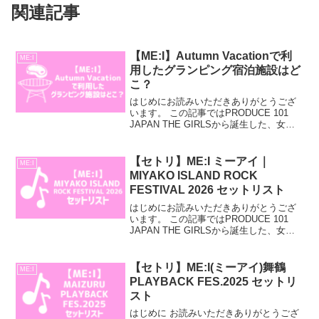
関連記事
【ME:I】Autumn Vacationで利
ME:I
用したグランピング宿泊施設はど
こ？
はじめにお読みいただきありがとうござ
います。 この記事ではPRODUCE 101
JAPAN THE GIRLSから誕生した、女性
アイドルグループ「ME:I」のStay with
ME:I - Autumn Vacationで利用したグラ
ン...
【セトリ】ME:I ミーアイ｜
ME:I
MIYAKO ISLAND ROCK
FESTIVAL 2026 セットリスト
はじめにお読みいただきありがとうござ
います。 この記事ではPRODUCE 101
JAPAN THE GIRLSから誕生した、女性
アイドルグループ「ME:I」のMIYAKO
ISLAND ROCK FESTIVAL 2026〜SAVE
TH...
【セトリ】ME:I(ミーアイ)舞鶴
ME:I
PLAYBACK FES.2025 セットリ
スト
はじめに お読みいただきありがとうござ