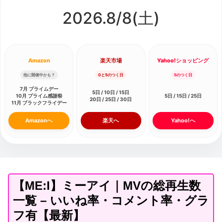
2026.8/
8
(土)
Amazon
楽天市場
Yahoo!ショッピング
他に開催中かも？
0と5のつく日
5のつく日
7月 プライムデー
5日 / 10日 / 15日
10月 プライム感謝祭
5日 / 15日 / 25日
20日 / 25日 / 30日
11月 ブラックフライデー
Amazonへ
楽天へ
Yahoo!へ
【ME:I】ミーアイ｜MVの総再生数
一覧 – いいね率・コメント率・グラ
フ有【最新】