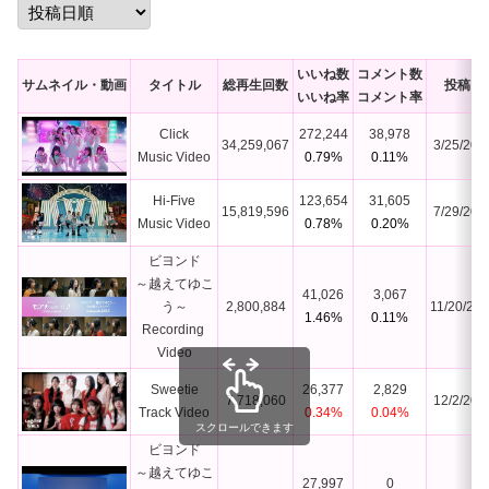
いいね数
コメント数
サムネイル・動画
タイトル
総再生回数
投稿日
いいね率
コメント率
Click

272,244
38,978
34,259,067
3/25/202
Music Video
0.79%
0.11%
Hi-Five

123,654
31,605
15,819,596
7/29/202
Music Video
0.78%
0.20%
ビヨンド

～越えてゆこ
41,026
3,067
う～

2,800,884
11/20/20
1.46%
0.11%
Recording 
Video
Sweetie

26,377
2,829
7,718,060
12/2/202
Track Video
0.34%
0.04%
スクロールできます
ビヨンド

～越えてゆこ
27,997
0