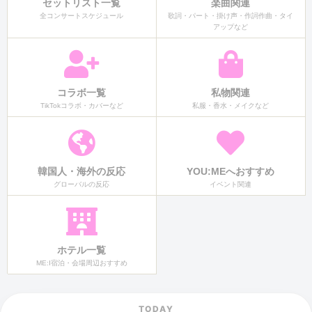
セットリスト一覧
楽曲関連
全コンサートスケジュール
歌詞・パート・掛け声・作詞作曲・タイ
アップなど
コラボ一覧
私物関連
TikTokコラボ・カバーなど
私服・香水・メイクなど
韓国人・海外の反応
YOU:MEへおすすめ
グローバルの反応
イベント関連
ホテル一覧
ME:I宿泊・会場周辺おすすめ
TODAY