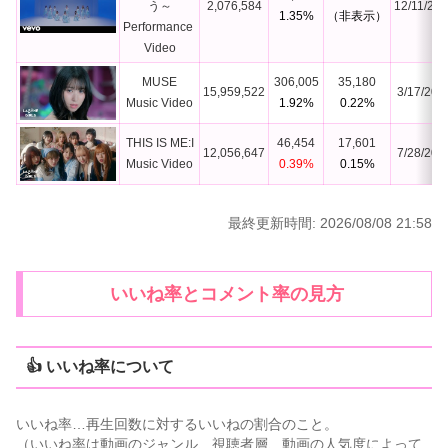
う～

2,076,584
12/11/20
1.35%
（非表示）
Performance 
Video
MUSE

306,005
35,180
15,959,522
3/17/202
Music Video
1.92%
0.22%
THIS IS ME:I

46,454
17,601
12,056,647
7/28/202
Music Video
0.39%
0.15%
最終更新時間: 2026/08/08 21:58
いいね率とコメント率の見方
👍 いいね率について
いいね率…再生回数に対するいいねの割合のこと。
（いいね率は動画のジャンル、視聴者層、動画の人気度によって