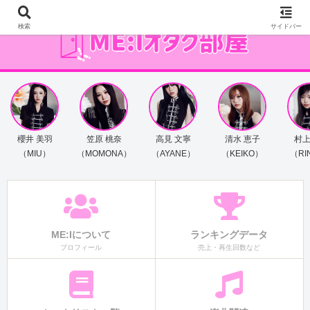
検索
サイドバー
櫻井 美羽
笠原 桃奈
高見 文寧
清水 恵子
村上
（MIU）
（MOMONA）
（AYANE）
（KEIKO）
（RI
ME:Iについて
ランキングデータ
プロフィール
売上・再生回数など