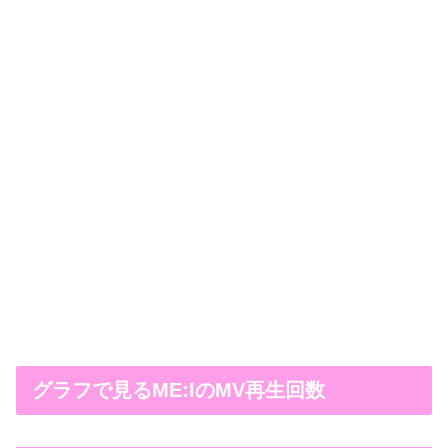
グラフで見るME:IのMV再生回数