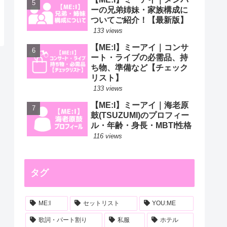
ーの兄弟姉妹・家族構成に
ついてご紹介！【最新版】
133 views
【ME:I】ミーアイ｜コンサ
ート・ライブの必需品、持
ち物、準備など【チェック
リスト】
133 views
【ME:I】ミーアイ｜海老原
鼓(TSUZUMI)のプロフィー
ル・年齢・身長・MBTI性格
116 views
タグ
ME:I
セットリスト
YOU:ME
歌詞・パート割り
私服
ホテル