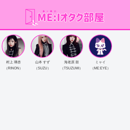
村上 璃杏
山本 すず
海老原 鼓
ミャイ
（RINON）
（SUZU）
（TSUZUMI）
（ME:EYE）