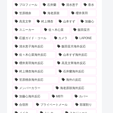
プロフィール
石井蘭
清水恵子
香水
笠原桃奈
海老原鼓
櫻井美羽
高見文寧
村上璃杏
山本すず
加藤心
スニーカー
佐々木心菜
飯田栞月
応援ガイド・コール
カメラ
LAPONE
清水恵子海外反応
飯田栞月海外反応
佐々木心菜海外反応
山本すず海外反応
櫻井美羽海外反応
高見文寧海外反応
村上璃杏海外反応
石井蘭海外反応
笠原桃奈海外反応
海外の反応
メンバーカラー
海老原鼓海外反応
加藤心海外反応
MBTI
カバー
合宿所
プライベートメール
部屋割り
メイク
トレカ
スケジュール