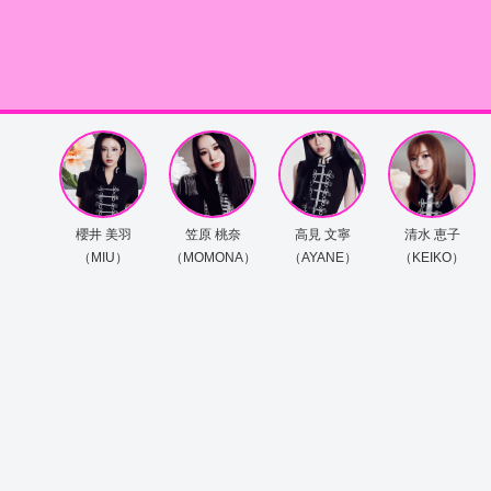
櫻井 美羽
笠原 桃奈
高見 文寧
清水 恵子
（MIU）
（MOMONA）
（AYANE）
（KEIKO）