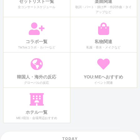
セットリスト一覧
楽曲関連
全コンサートスケジュール
歌詞・パート・掛け声・作詞作曲・タイ
アップなど
コラボ一覧
私物関連
TikTokコラボ・カバーなど
私服・香水・メイクなど
韓国人・海外の反応
YOU:MEへおすすめ
グローバルの反応
イベント関連
ホテル一覧
ME:I宿泊・会場周辺おすすめ
TODAY