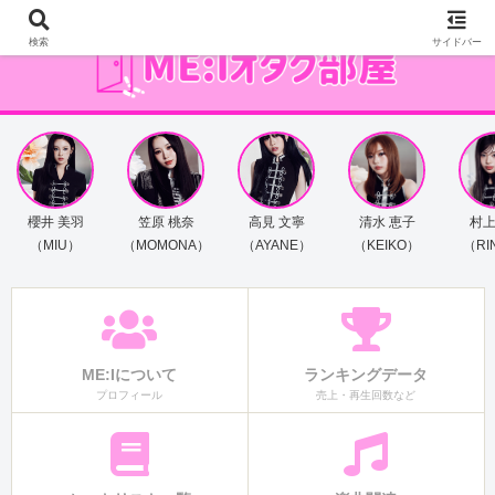
検索
サイドバー
櫻井 美羽
笠原 桃奈
高見 文寧
清水 恵子
村上
（MIU）
（MOMONA）
（AYANE）
（KEIKO）
（RI
ME:Iについて
ランキングデータ
プロフィール
売上・再生回数など