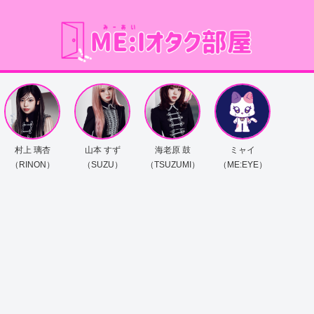
村上 璃杏
山本 すず
海老原 鼓
ミャイ
（RINON）
（SUZU）
（TSUZUMI）
（ME:EYE）