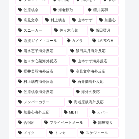
笠原桃奈
海老原鼓
櫻井美羽
高見文寧
村上璃杏
山本すず
加藤心
スニーカー
佐々木心菜
飯田栞月
応援ガイド・コール
カメラ
LAPONE
清水恵子海外反応
飯田栞月海外反応
佐々木心菜海外反応
山本すず海外反応
櫻井美羽海外反応
高見文寧海外反応
村上璃杏海外反応
石井蘭海外反応
笠原桃奈海外反応
海外の反応
メンバーカラー
海老原鼓海外反応
加藤心海外反応
MBTI
カバー
合宿所
プライベートメール
部屋割り
メイク
トレカ
スケジュール