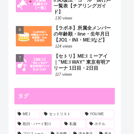
一覧表【チアリングガイ
ド】
130 views
【ラポネ】所属全メンバー
の年齢順・line・生年月日
【JO1・INI・ME:Iなど】
124 views
【セトリ】ME:I ミーアイ
｜"ME:I WAY" 東京有明ア
リーナ 1日目・2日目
117 views
タグ
ME:I
セットリスト
YOU:ME
歌詞・パート割り
私服
ホテル
プロフィール
石井蘭
清水恵子
香水