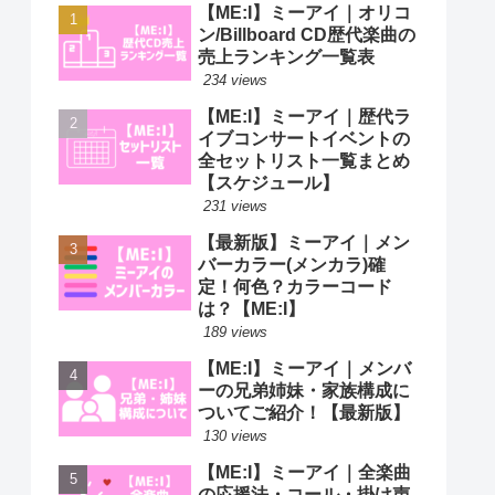
【ME:I】ミーアイ｜オリコ
ン/Billboard CD歴代楽曲の
売上ランキング一覧表
234 views
【ME:I】ミーアイ｜歴代ラ
イブコンサートイベントの
全セットリスト一覧まとめ
【スケジュール】
231 views
【最新版】ミーアイ｜メン
バーカラー(メンカラ)確
定！何色？カラーコード
は？【ME:I】
189 views
【ME:I】ミーアイ｜メンバ
ーの兄弟姉妹・家族構成に
ついてご紹介！【最新版】
130 views
【ME:I】ミーアイ｜全楽曲
の応援法・コール・掛け声