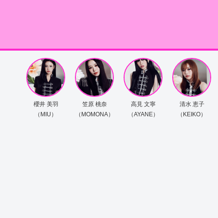
櫻井 美羽
笠原 桃奈
高見 文寧
清水 恵子
（MIU）
（MOMONA）
（AYANE）
（KEIKO）