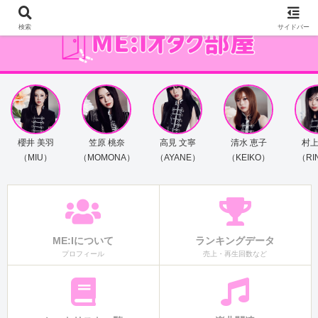
検索
サイドバー
櫻井 美羽
笠原 桃奈
高見 文寧
清水 恵子
村上
（MIU）
（MOMONA）
（AYANE）
（KEIKO）
（RI
ME:Iについて
ランキングデータ
プロフィール
売上・再生回数など