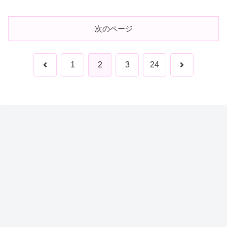
次のページ
前
次
1
2
3
24
へ
へ