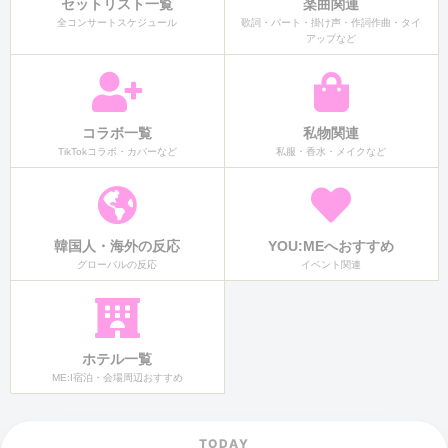
セットリスト一覧
楽曲関連
全コンサートスケジュール
歌詞・パート・掛け声・作詞作曲・タイ
アップなど
コラボ一覧
私物関連
TikTokコラボ・カバーなど
私服・香水・メイクなど
韓国人・海外の反応
YOU:MEへおすすめ
グローバルの反応
イベント関連
ホテル一覧
ME:I宿泊・会場周辺おすすめ
TODAY